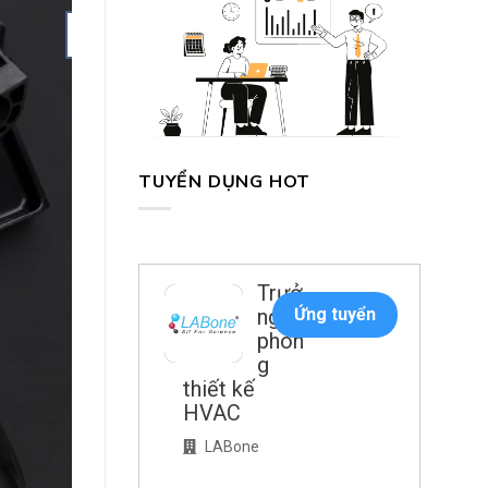
04
Th5
TUYỂN DỤNG HOT
Trưở
ng
Ứng tuyển
phòn
g
thiết kế
Trợ lý Giám đốc là một 
HVAC
LABone