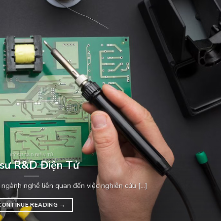
KỸ SƯ R&D ĐIỆN TỬ
 sư R&D Điện Tử
ngành nghề liên quan đến việc nghiên cứu [...]
CONTINUE READING
→