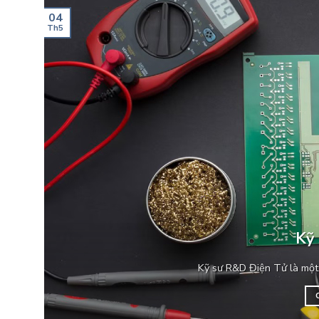
04
Th5
Kỹ
Kỹ sư R&D Điện Tử là một 