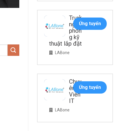
Trưở
ng
Ứng tuyển
phòn
g kỹ
thuật lắp đặt
LABone
Chuy
ên
Ứng tuyển
Viên
IT
LABone