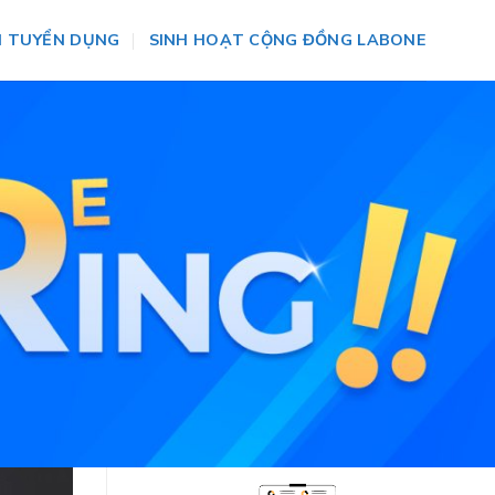
N TUYỂN DỤNG
SINH HOẠT CỘNG ĐỒNG LABONE