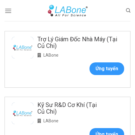
Skip
to
content
Trợ Lý Giám Đốc Nhà Máy (Tại
Củ Chi)
LABone
Ứng tuyển
Kỹ Sư R&D Cơ Khí (Tại
Củ Chi)
LABone
Ứng tuyển