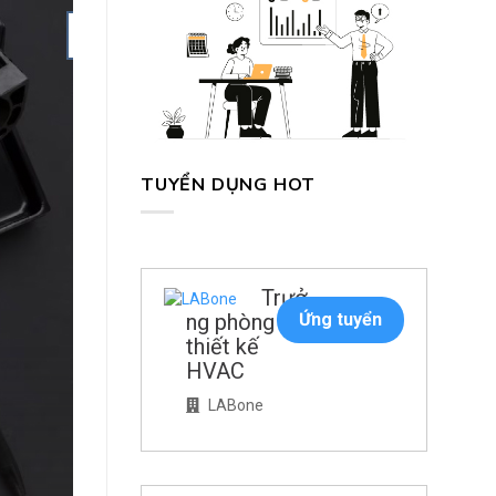
04
Th5
TUYỂN DỤNG HOT
Trưở
ng phòng
Ứng tuyển
thiết kế
HVAC
LABone
Trợ lý Giám đốc là một 