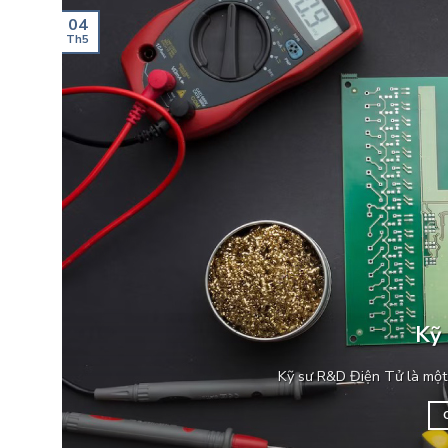
04
Th5
Kỹ
Kỹ sư R&D Điện Tử là một 