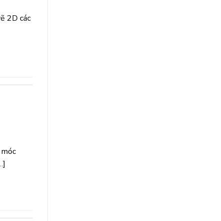
vẽ 2D các
y móc
…]