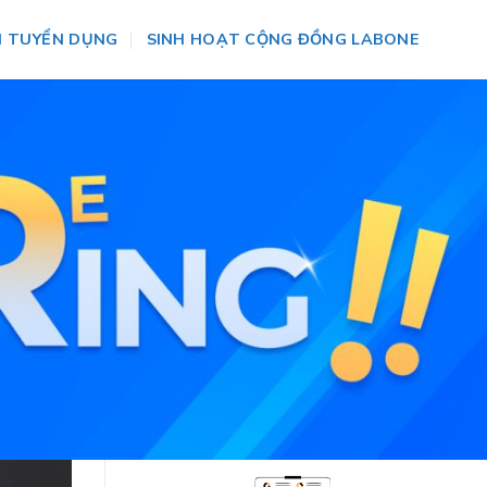
N TUYỂN DỤNG
SINH HOẠT CỘNG ĐỒNG LABONE