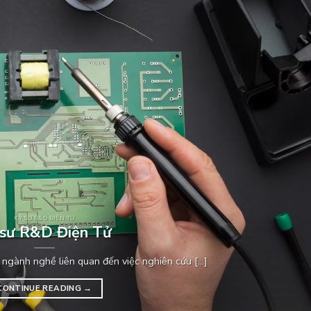
KỸ SƯ R&D ĐIỆN TỬ
 sư R&D Điện Tử
ngành nghề liên quan đến việc nghiên cứu [...]
CONTINUE READING
→