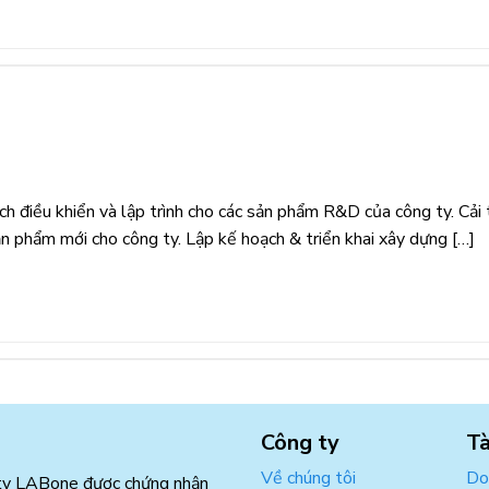
ch điều khiển và lập trình cho các sản phẩm R&D của công ty. Cải 
ản phẩm mới cho công ty. Lập kế hoạch & triển khai xây dựng […]
Công ty
Tà
Về chúng tôi
Do
ty LABone được chứng nhận