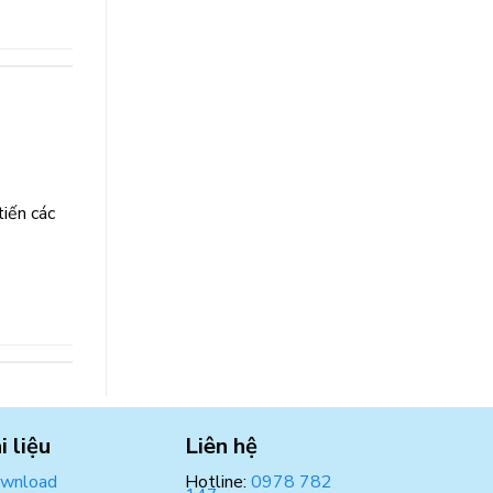
tiến các
i liệu
Liên hệ
wnload
Hotline:
0978 782