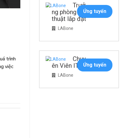
Trưở
ng phòng kỹ
Ứng tuyển
thuật lắp đặt
LABone
Chuy
uá trình
ên Viên IT
Ứng tuyển
ng việc
LABone